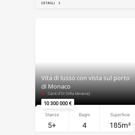
DETAGLI
Vita di lusso con vista sul porto
di Monaco
Carré d'Or (Villa Minerve)
10 300 000 €
Stanze
Bagni
Superficie
5+
4
185m²