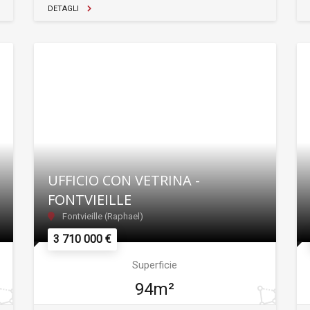
DETAGLI
UFFICIO CON VETRINA -
FONTVIEILLE
Fontvieille (Raphael)
3 710 000 €
Superficie
94m²