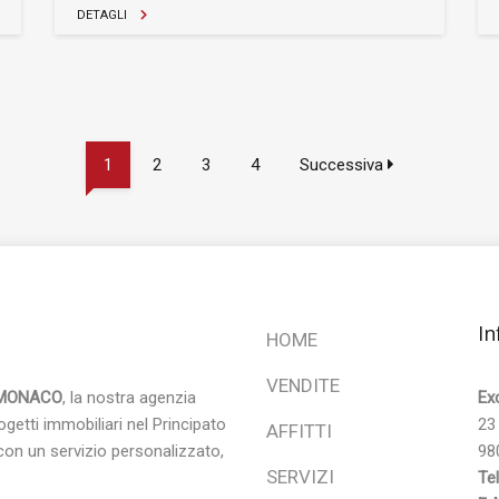
DETAGLI
1
2
3
4
Successiva
In
HOME
VENDITE
 MONACO
, la nostra agenzia
Ex
ogetti immobiliari nel Principato
23
AFFITTI
on un servizio personalizzato,
98
SERVIZI
Te