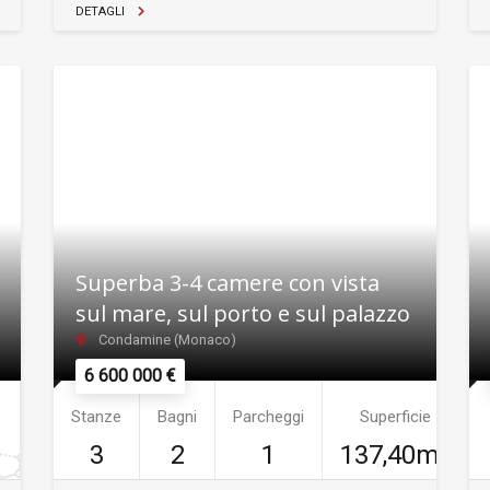
DETAGLI
Superba 3-4 camere con vista
sul mare, sul porto e sul palazzo
Condamine (Monaco)
6 600 000 €
Stanze
Bagni
Parcheggi
Superficie
3
2
1
137,40m²