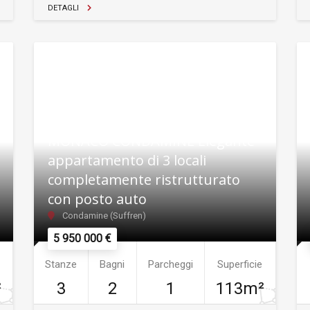
DETAGLI
MONACO CONDAMINE Elegante
appartamento di 3 locali
completamente ristrutturato
con posto auto
Condamine (Suffren)
5 950 000 €
Stanze
Bagni
Parcheggi
Superficie
²
3
2
1
113m²