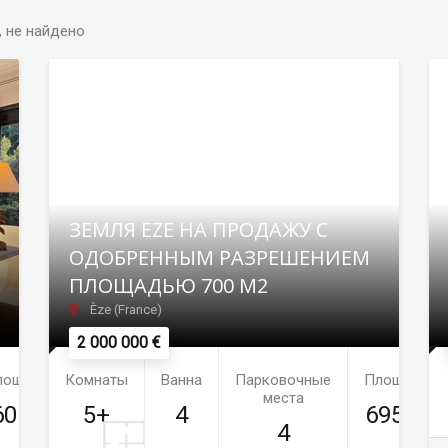
, не найдено
ЗЕМЛЯ EZE НА ПРОДАЖУ С
ОДОБРЕННЫМ РАЗРЕШЕНИЕМ
ПЛОЩАДЬЮ 700 М2
Èze (France)
2 000 000 €
лощадь
Комнаты
Ванна
Парковочные
Площадь
места
60м²
5+
4
695м²
4