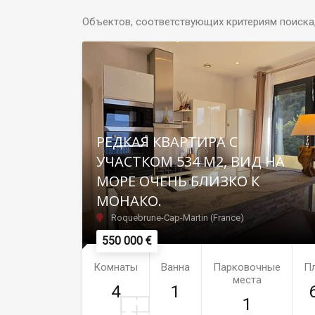
Объектов, соответствующих критериям поиска
РЕДКАЯ КВАРТИРА С
УЧАСТКОМ 534 М2, ВИД НА
МОРЕ ОЧЕНЬ БЛИЗКО К
МОНАКО.
Roquebrune-Cap-Martin (France)
550 000 €
Комнаты
Ванна
Парковочные
П
места
4
1
1