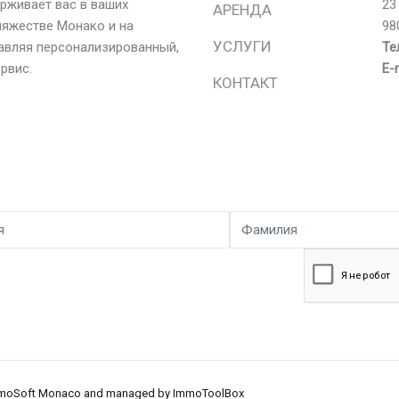
рживает вас в ваших
23
АРЕНДА
няжестве Монако и на
98
УСЛУГИ
авляя персонализированный,
Те
рвис.
Е-m
КОНТАКТ
moSoft Monaco
and managed by
ImmoToolBox