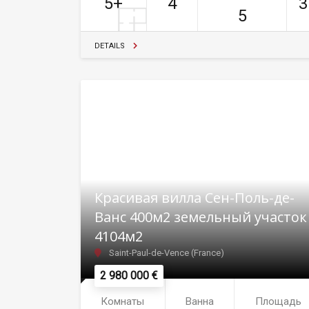
5+
4
3
5
DETAILS
Красивая вилла Сен-Поль-де-
Ванс 400м2 земельный участок
4104м2
Saint-Paul-de-Vence (France)
2 980 000 €
Комнаты
Ванна
Площадь