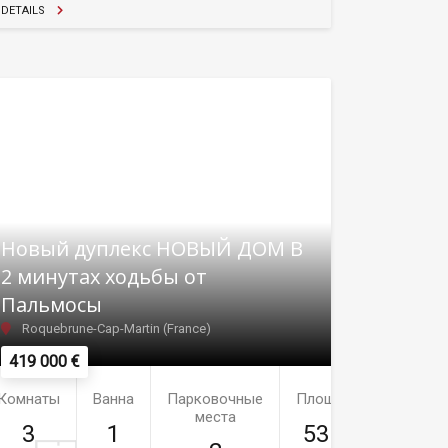
DETAILS
Новый дуплекс НОВЫЙ ДОМ В
2 минутах ходьбы от
Пальмосы
Roquebrune-Cap-Martin (France)
419 000 €
Комнаты
Ванна
Парковочные
Площадь
места
3
1
53м²