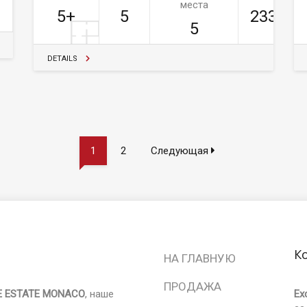
места
5+
5
233м²
5
DETAILS
1
2
Следующая
К
НА ГЛАВНУЮ
ПРОДАЖА
E ESTATE MONACO
, наше
Ex