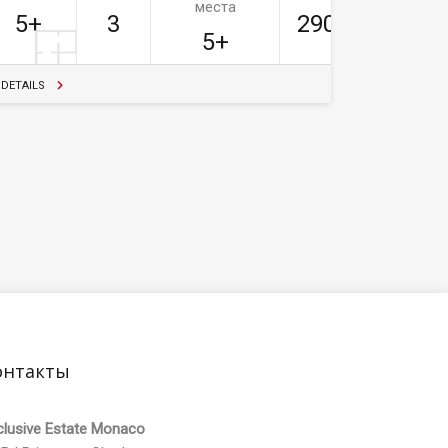
места
5+
3
290м²
5+
DETAILS
онтакты
clusive Estate Monaco