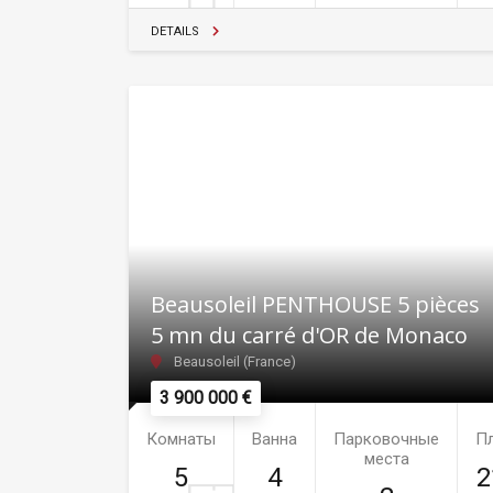
DETAILS
Beausoleil PENTHOUSE 5 pièces
5 mn du carré d'OR de Monaco
Beausoleil (France)
3 900 000 €
Комнаты
Ванна
Парковочные
П
места
5
4
2