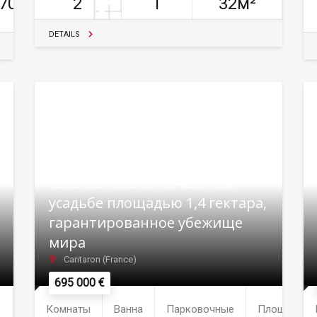
70м²
2
1
32м²
DETAILS
Кантарон — элегантная
собственность на частном
усадьбе площадью 1,4 гектара,
гарантированное убежище
мира
Cantaron (France)
695 000 €
Комнаты
Ванна
Парковочные
Площадь