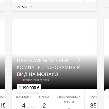
DETAILS
ПЕНТХАУС БООСОЛЕЙ — 4
КОМНАТЫ, ПАНОРАМНЫЙ
ВИД НА МОНАКО
Beausoleil (France)
1 190 000 €
лощадь
Комнаты
Ванна
Парковочные
Площадь
места
15м²
4
2
85м²