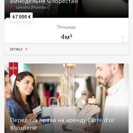
Винодельня Флорестан
Larvotto (Florestan)
67 000 €
Площадь
4м²
DETAILS
NEW
Передача права на аренду Carré d'or
Bijouterie