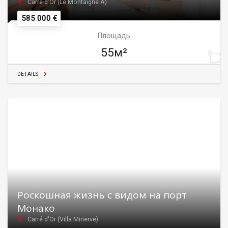
Carré d'Or (Le Montaigne A)
585 000 €
Площадь
55м²
DETAILS
Роскошная жизнь с видом на порт
Монако
Carré d'Or (Villa Minerve)