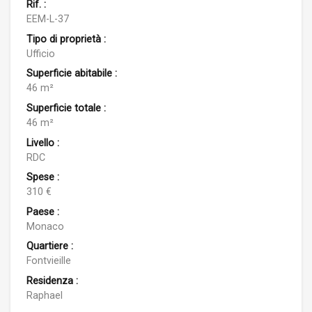
Rif. :
EEM-L-37
Tipo di proprietà :
Ufficio
Superficie abitabile :
46 m²
Superficie totale :
46 m²
Livello :
RDC
Spese :
310 €
Paese :
Monaco
Quartiere :
Fontvieille
Residenza :
Raphael