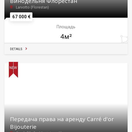
Винодельня Флорестан
Larvotto (Florestan)
67 000 €
Площадь
4м²
DETAILS
NEW
Передача права на аренду Carré d'or
Bijouterie