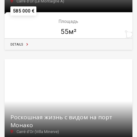
Carré d'Or (Le Montaigne A)
585 000 €
Площадь
55м²
DETAILS
Роскошная жизнь с видом на порт
Монако
Carré d'Or (Villa Minerve)